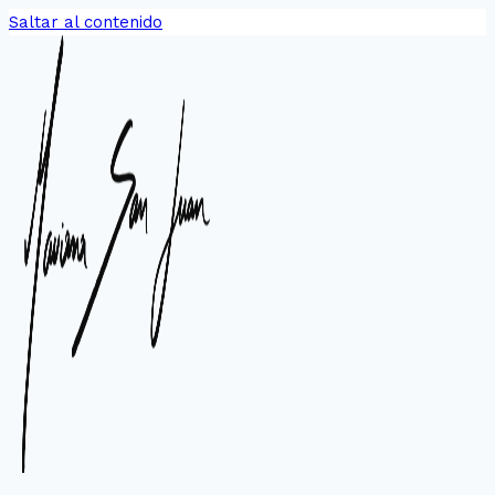
Saltar al contenido
Irrupción de la
memoria, el confín
2010 –
Centro Cultural Defensa
2014 –
«Museo de Arte Fueguino»
Foyer de la Casa
de la Cultura Ushuaia
Esta serie fue expuesta en muchos lugares, pero el
lugar más importante en el que la expuse fue el
Museo de arte Fueguino que está en Río Grande,
Tierra del Fuego.